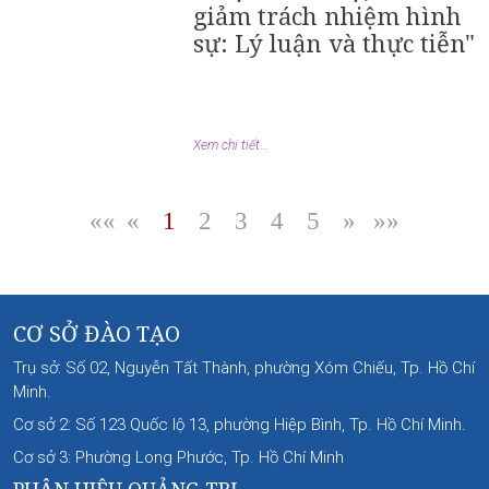
giảm trách nhiệm hình
sự: Lý luận và thực tiễn"
Xem chi tiết...
««
«
1
2
3
4
5
»
»»
|
|
|
|
|
|
CƠ SỞ ĐÀO TẠO
Trụ sở: Số 02, Nguyễn Tất Thành, phường Xóm Chiếu, Tp. Hồ Chí
Minh.
Cơ sở 2: Số 123 Quốc lộ 13, phường Hiệp Bình, Tp. Hồ Chí Minh.
Cơ sở 3: Phường Long Phước, Tp. Hồ Chí Minh