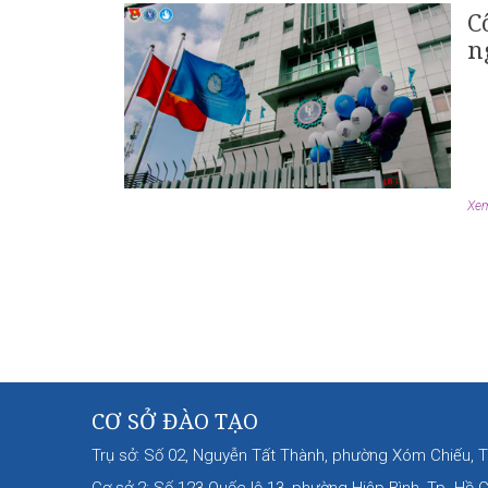
C
n
Xem 
CƠ SỞ ĐÀO TẠO
Trụ sở: Số 02, Nguyễn Tất Thành, phường Xóm Chiếu, T