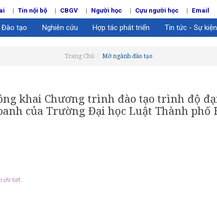
ai
Tin nội bộ
CBGV
Người học
Cựu người học
Email
Đào tạo
Nghiên cứu
Hợp tác phát triển
Tin tức - Sự kiện
Trang Chủ
Mở ngành đào tạo
ông khai Chương trình đào tạo trình độ đạ
oanh của Trường Đại học Luật Thành phố 
chi tiết...