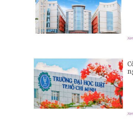
Xem 
C
n
Xem 