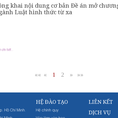
ông khai nội dung cơ bản Đề án mở chương 
gành Luật hình thức từ xa
chi tiết...
««
«
1
2
»
»»
|
|
|
HỆ ĐÀO TẠO
LIÊN KẾT
p. Hồ Chí Minh.
Hệ chính quy
DỊCH VỤ