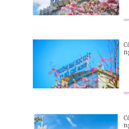
Xem 
C
n
Xem 
C
n