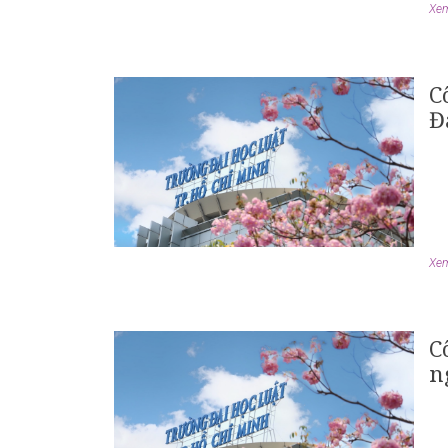
Xem 
C
Đ
Xem 
C
n