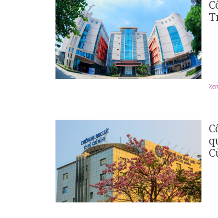
C
T
Xem 
C
q
C