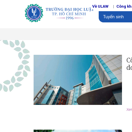
Về ULAW
Công kh
Tuyển sinh
C
d
Xem 