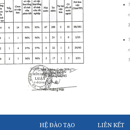
T
T
HỆ ĐÀO TẠO
LIÊN KẾT