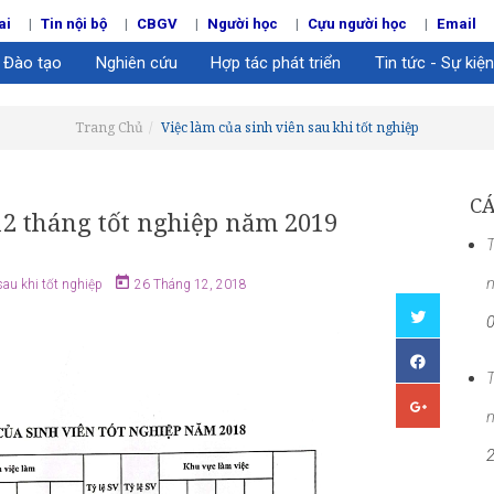
ai
Tin nội bộ
CBGV
Người học
Cựu người học
Email
Đào tạo
Nghiên cứu
Hợp tác phát triển
Tin tức - Sự kiện
Trang Chủ
Việc làm của sinh viên sau khi tốt nghiệp
CÁ
 12 tháng tốt nghiệp năm 2019
T
sau khi tốt nghiệp
26 Tháng 12, 2018
T