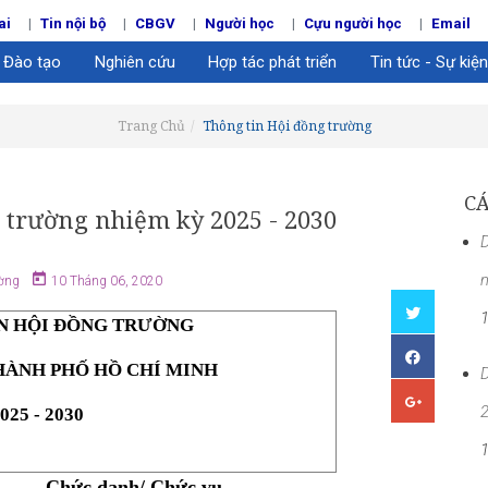
ai
Tin nội bộ
CBGV
Người học
Cựu người học
Email
Đào tạo
Nghiên cứu
Hợp tác phát triển
Tin tức - Sự kiện
Trang Chủ
Thông tin Hội đồng trường
CÁ
 trường nhiệm kỳ 2025 - 2030
ường
10 Tháng 06, 2020
N HỘI ĐỒNG TRƯỜNG
HÀNH PHỐ HỒ CHÍ MINH
D
25 - 2030
Chức danh/ Chức vụ