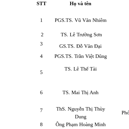
STT
Họ và tên
1
P
GS.TS. Vũ Văn Nhiêm
2
TS. Lê Trường Sơn
3
GS.TS. Đỗ Văn Đại
4
PGS.TS. Trần Việt Dũng
TS. Lê Thế Tài
5
6
TS. Mai Thị Anh
ThS. Nguyễn Thị Thùy
7
Phó
Dung
8
Ông Phạm Hoàng Minh