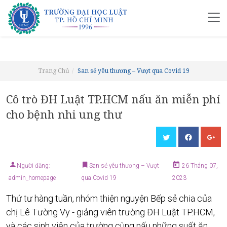
Trang Chủ
San sẻ yêu thương – Vượt qua Covid 19
Cô trò ĐH Luật TP.HCM nấu ăn miễn phí
cho bệnh nhi ung thư
Người đăng:
San sẻ yêu thương – Vượt
26 Tháng 07,
admin_homepage
qua Covid 19
2023
Thứ tư hàng tuần, nhóm thiện nguyện Bếp sẻ chia của
chị Lê Tường Vy - giảng viên trường ĐH Luật TP.HCM,
và các sinh viên của trường cùng nấu những suất ăn