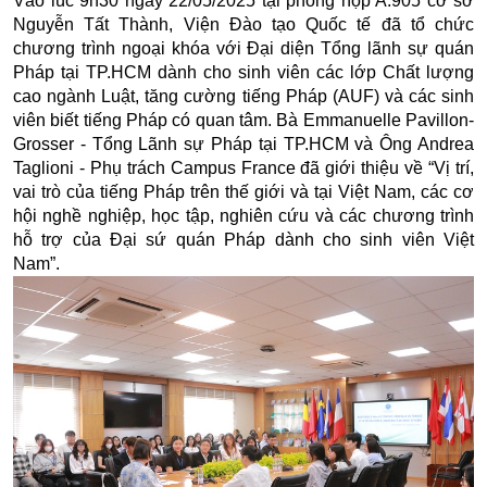
Vào lúc 9h30 ngày 22/05/2025 tại phòng họp A.905 cơ sở
Nguyễn Tất Thành, Viện Đào tạo Quốc tế đã tổ chức
chương trình ngoại khóa với Đại diện Tổng lãnh sự quán
Pháp tại TP.HCM dành cho sinh viên các lớp Chất lượng
cao ngành Luật, tăng cường tiếng Pháp (AUF) và các sinh
viên biết tiếng Pháp có quan tâm. Bà Emmanuelle Pavillon-
Grosser - Tổng Lãnh sự Pháp tại TP.HCM và Ông Andrea
Taglioni - Phụ trách Campus France đã giới thiệu về “Vị trí,
vai trò của tiếng Pháp trên thế giới và tại Việt Nam, các cơ
hội nghề nghiệp, học tập, nghiên cứu và các chương trình
hỗ trợ của Đại sứ quán Pháp dành cho sinh viên Việt
Nam”.