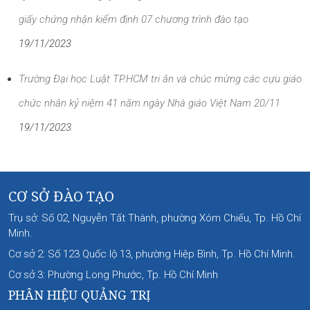
giấy chứng nhận kiểm định 07 chương trình đào tạo
19/11/2023
Trường Đại học Luật TP.HCM tri ân và chúc mừng các cựu giáo
chức nhân kỷ niệm 41 năm ngày Nhà giáo Việt Nam 20/11
19/11/2023
CƠ SỞ ĐÀO TẠO
Trụ sở: Số 02, Nguyễn Tất Thành, phường Xóm Chiếu, Tp. Hồ Chí
Minh.
Cơ sở 2: Số 123 Quốc lộ 13, phường Hiệp Bình, Tp. Hồ Chí Minh.
Cơ sở 3: Phường Long Phước, Tp. Hồ Chí Minh
PHÂN HIỆU QUẢNG TRỊ