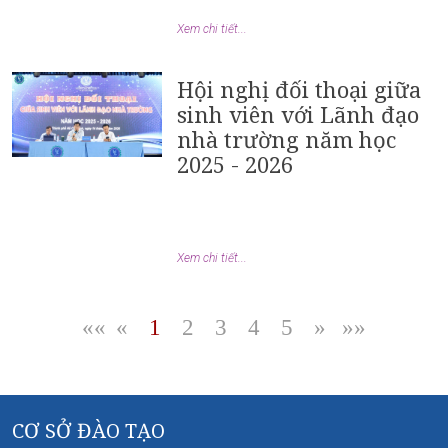
Xem chi tiết...
Hội nghị đối thoại giữa
sinh viên với Lãnh đạo
nhà trường năm học
2025 - 2026
Xem chi tiết...
««
«
1
2
3
4
5
»
»»
|
|
|
|
|
|
CƠ SỞ ĐÀO TẠO