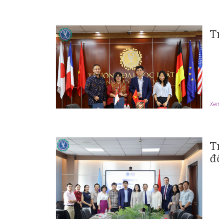
T
Xem 
T
đ