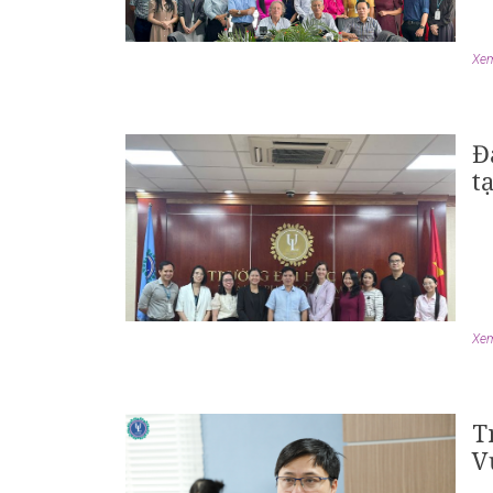
Xem 
Đ
t
Xem 
T
V