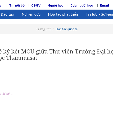
ai
Tin nội bộ
CBGV
Người học
Cựu người học
Email
Đào tạo
Nghiên cứu
Hợp tác phát triển
Tin tức - Sự kiện
Trang Chủ
Hợp tác quốc tế
ễ ký kết MOU giữa Thư viện Trường Đại họ
ọc Thammasat
chi tiết...