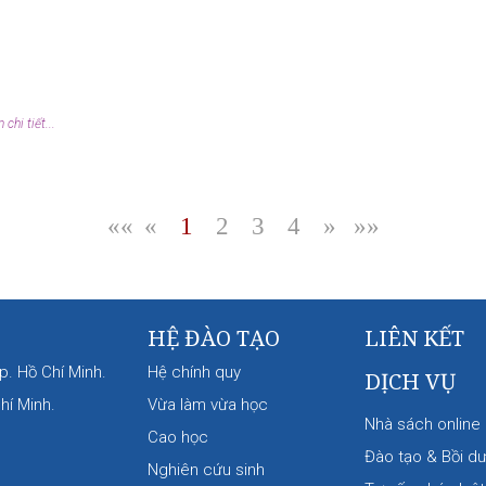
chi tiết...
««
«
1
2
3
4
»
»»
|
|
|
|
|
HỆ ĐÀO TẠO
LIÊN KẾT
p. Hồ Chí Minh.
Hệ chính quy
DỊCH VỤ
hí Minh.
Vừa làm vừa học
Nhà sách online
Cao học
Đào tạo & Bồi d
Nghiên cứu sinh