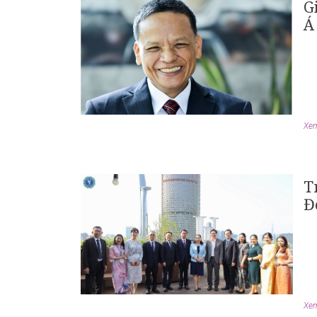
G
Á
Xem 
T
Đ
Xem 