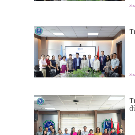
Xem 
T
Xem 
T
d