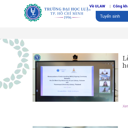
Về ULAW
Công kh
Tuyển sinh
L
h
Xem 