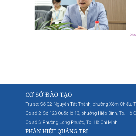
Xem 
CƠ SỞ ĐÀO TẠO
Trụ sở: Số 02, Nguyễn Tất Thành, phường Xóm Chiếu, T
Cơ sở 2: Số 123 Quốc lộ 13, phường Hiệp Bình, Tp. Hồ C
Cơ sở 3: Phường Long Phước, Tp. Hồ Chí Minh
PHÂN HIỆU QUẢNG TRỊ