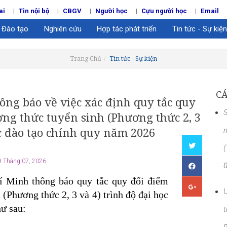
ai
Tin nội bộ
CBGV
Người học
Cựu người học
Email
Đào tạo
Nghiên cứu
Hợp tác phát triển
Tin tức - Sự kiện
Trang Chủ
Tin tức - Sự kiện
CÁ
ng báo về việc xác định quy tắc quy
S
ng thức tuyển sinh (Phương thức 2, 3
ức đào tạo chính quy năm 2026
n
 Tháng 07, 2026
 Minh thông báo quy tắc quy đổi điểm
U
(Phương thức 2, 3 và 4) trình độ đại học
ư sau:
t