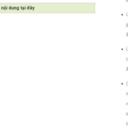
 nội dung tại đây
g
U
v
C
m
n
s
t