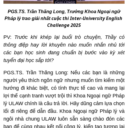
PGS.TS. Trần Thăng Long, Trưởng Khoa Ngoại ngữ
cuộc thi Inter-University English 
Pháp lý trao giải nhất
Challenge 2025
PV:
Trước khi khép lại buổi trò chuyện, Thầy có
thông điệp hay lời khuyên nào muốn nhắn nhủ tới
các bạn học sinh đang chuẩn bị bước vào kỳ xét
tuyển đại học sắp tới?
PGS.TS. Trần Thăng Long:
Nếu các bạn là những
người yêu thích ngôn ngữ nhưng muốn tìm kiếm một
hướng đi khác biệt, có tính thực tế cao và mang lại
lợi thế cạnh tranh vượt trội thì Khoa Ngoại ngữ Pháp
lý ULAW chính là câu trả lời. Hãy dũng cảm lựa chọn
lối đi riêng để dẫn đầu. Khoa Ngoại ngữ Pháp lý và
ngôi nhà chung ULAW luôn sẵn sàng chào đón các
bạn để cùng nhau kết nối công lý, kiến tạo tương lai