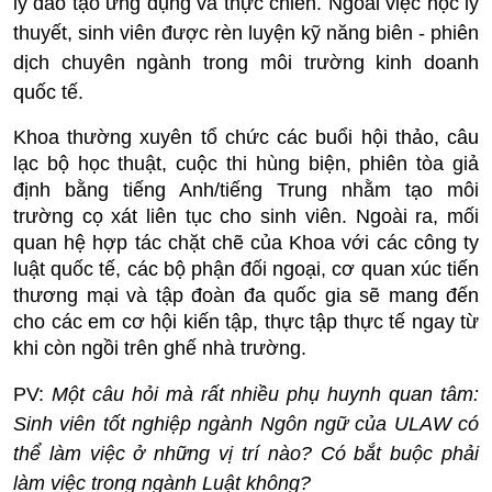
lý đào tạo ứng dụng và thực chiến. Ngoài việc học lý
thuyết, sinh viên được rèn luyện kỹ năng biên - phiên
dịch chuyên ngành trong môi trường kinh doanh
quốc tế.
Khoa thường xuyên tổ chức các buổi hội thảo, câu
lạc bộ học thuật, cuộc thi hùng biện, phiên tòa giả
định bằng tiếng Anh/tiếng Trung nhằm tạo môi
trường cọ xát liên tục cho sinh viên. Ngoài ra, mối
quan hệ hợp tác chặt chẽ của Khoa với các công ty
luật quốc tế, các bộ phận đối ngoại, cơ quan xúc tiến
thương mại và tập đoàn đa quốc gia sẽ mang đến
cho các em cơ hội kiến tập, thực tập thực tế ngay từ
khi còn ngồi trên ghế nhà trường.
PV:
Một câu hỏi mà rất nhiều phụ huynh quan tâm:
Sinh viên tốt nghiệp ngành Ngôn ngữ của ULAW có
thể làm việc ở những vị trí nào? Có bắt buộc phải
làm việc trong ngành Luật không?