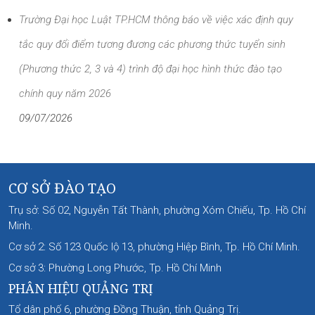
Trường Đại học Luật TP.HCM thông báo về việc xác định quy
tắc quy đổi điểm tương đương các phương thức tuyển sinh
(Phương thức 2, 3 và 4) trình độ đại học hình thức đào tạo
chính quy năm 2026
09/07/2026
CƠ SỞ ĐÀO TẠO
Trụ sở: Số 02, Nguyễn Tất Thành, phường Xóm Chiếu, Tp. Hồ Chí
Minh.
Cơ sở 2: Số 123 Quốc lộ 13, phường Hiệp Bình, Tp. Hồ Chí Minh.
Cơ sở 3: Phường Long Phước, Tp. Hồ Chí Minh
PHÂN HIỆU QUẢNG TRỊ
Tổ dân phố 6, phường Đồng Thuận, tỉnh Quảng Trị.