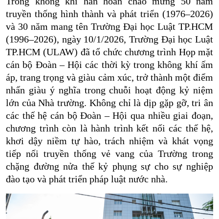
Trong không khí hân hoan chào mừng
50 năm
truyền thống hình thành và phát triển (1976–2026)
và
30 năm mang tên Trường Đại học Luật TP.HCM
(1996–2026)
, ngày 10/1/2026, Trường Đại học Luật
TP.HCM (ULAW) đã tổ chức chương trình
Họp mặt
cán bộ Đoàn – Hội các thời kỳ
trong không khí ấm
áp, trang trọng và giàu cảm xúc, trở thành một điểm
nhấn giàu ý nghĩa trong chuỗi hoạt động kỷ niệm
lớn của Nhà trường. Không chỉ là dịp gặp gỡ, tri ân
các thế hệ cán bộ Đoàn – Hội qua nhiều giai đoạn,
chương trình còn là hành trình kết nối các thế hệ,
khơi dậy niềm tự hào, trách nhiệm và khát vọng
tiếp nối truyền thống vẻ vang của Trường trong
chặng đường nửa thế kỷ phụng sự cho sự nghiệp
đào tạo và phát triển pháp luật nước nhà.