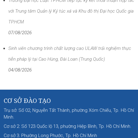
Trường Đại học Luật TP.HCM tiếp tục ký kết thỏa thuận hợp tác
với Trung tâm Quản lý Ký túc xá và Khu đô thị Đại học Quốc gia
TP.HCM
07/08/2026
Sinh viên chương trình chất lượng cao ULAW trải nghiệm thực
tiễn pháp lý tại Cao Hùng, Đài Loan (Trung Quốc)
04/08/2026
CƠ SỞ ĐÀO TẠO
Trụ sở: Số 02, Nguyễn Tất Thành, phường Xóm Chiếu, Tp. Hồ Chí
Minh.
Cơ sở 2: Số 123 Quốc lộ 13, phường Hiệp Bình, Tp. Hồ Chí Minh.
Cơ sở 3: Phường Long Phước, Tp. Hồ Chí Minh