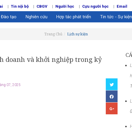
ai
Tin nội bộ
CBGV
Người học
Cựu người học
Email
Đào tạo
Nghiên cứu
Hợp tác phát triển
Tin tức - Sự kiện
Trang Chủ
Lịch sự kiện
CÁ
inh doanh và khởi nghiệp trong kỷ
L
́ng 07, 2025
L
H