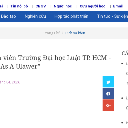
ai
Tin nội bộ
CBGV
Người học
Cựu người học
Email
Đào tạo
Nghiên cứu
Hợp tác phát triển
Tin tức - Sự kiện
Trang Chủ
Lịch sự kiện
CÁ
 viên Trường Đại học Luật TP. HCM -
L
 As A Ulawer”
́ng 04, 2026
L
H