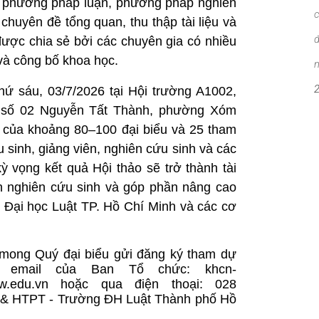
ề phương pháp luận, phương pháp nghiên
c
 chuyên đề tổng quan, thu thập tài liệu và
đ
được chia sẻ bởi các chuyên gia có nhiều
và công bố khoa học.
n
hứ sáu, 03/7/2026 tại Hội trường A1002,
, số 02 Nguyễn Tất Thành, phường Xóm
a của khoảng 80–100 đại biểu và 25 tham
 sinh, giảng viên, nghiên cứu sinh và các
 vọng kết quả Hội thảo sẽ trở thành tài
n nghiên cứu sinh và góp phần nâng cao
ng Đại học Luật TP. Hồ Chí Minh và các cơ
 mong Quý đại biểu gửi đăng ký tham dự
a email của Ban Tổ chức:
khcn-
w.edu.vn
hoặc qua điện thoại: 028
& HTPT - Trường ĐH Luật Thành phố Hồ