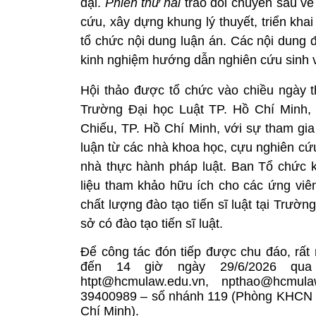
đại.
Phiên thứ hai
trao đổi chuyên sâu v
cứu, xây dựng khung lý thuyết, triển khai
tổ chức nội dung luận án. Các nội dung 
kinh nghiệm hướng dẫn nghiên cứu sinh 
Hội thảo được tổ chức vào chiều ngày t
Trường Đại học Luật TP. Hồ Chí Minh
Chiếu, TP. Hồ Chí Minh, với sự tham gi
luận từ các nhà khoa học, cựu nghiên cứu
nhà thực hành pháp luật. Ban Tổ chức kỳ
liệu tham khảo hữu ích cho các ứng viê
chất lượng đào tạo tiến sĩ luật tại Trườ
sở có đào tạo tiến sĩ luật.
Để công tác đón tiếp được chu đáo, rất
đến 14 giờ ngày 29/6/2026
qu
htpt@hcmulaw.edu.vn
,
npthao@hcmula
39400989 – số nhánh 119 (Phòng KHCN 
Chí Minh).