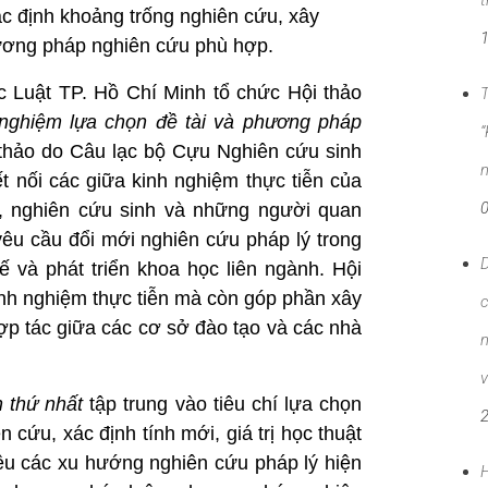
t
ác định khoảng trống nghiên cứu, xây
ương pháp nghiên cứu phù hợp.
c Luật TP. Hồ Chí Minh tổ chức Hội thảo
T
 nghiệm lựa chọn đề tài và phương pháp
“
 thảo do Câu lạc bộ Cựu Nghiên cứu sinh
n
t nối các giữa kinh nghiệm thực tiễn của
, nghiên cứu sinh và những người quan
 yêu cầu đổi mới nghiên cứu pháp lý trong
D
ế và phát triển khoa học liên ngành. Hội
inh nghiệm thực tiễn mà còn góp phần xây
c
p tác giữa các cơ sở đào tạo và các nhà
n
v
 thứ nhất
tập trung vào tiêu chí lựa chọn
n cứu, xác định tính mới, giá trị học thuật
hiệu các xu hướng nghiên cứu pháp lý hiện
H