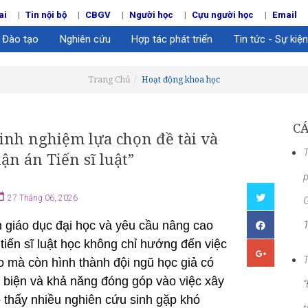
ai
Tin nội bộ
CBGV
Người học
Cựu người học
Email
Đào tạo
Nghiên cứu
Hợp tác phát triển
Tin tức - Sự kiện
Trang Chủ
Hoạt động khoa học
CÁ
Kinh nghiệm lựa chọn đề tài và
T
n án Tiến sĩ luật”
p
27 Tháng 06, 2026
G
n giáo dục đại học và yêu cầu nâng cao
tiến sĩ luật học không chỉ hướng đến việc
T
o mà còn hình thành đội ngũ học giả có
n biện và khả năng đóng góp vào việc xây
“
o thấy nhiều nghiên cứu sinh gặp khó