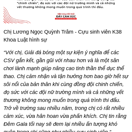
Chị Lương Ngọc Quỳnh Trâm - Cựu sinh viên K38
Khoa Luật hình sự
“Với chị, Giải đá bóng một sự kiện ý nghĩa để các
CSV gắn kết, gần gũi với nhau hơn và là một sân
chơi lành mạnh giúp nâng cao tinh thần thể dục thể
thao. Chị cảm nhận và tận hưởng hơn bao giờ hết sự
sôi nổi của bản thân khi cùng đồng đội chinh chiến,
đọ sức với các đội nữ trường mình và cả những vết
thương không mong muốn trong quá trình thi đấu.
Trở về trường sau nhiều năm, trong chị có rất nhiều
cảm xúc, vừa hân hoan vừa phấn khích. Chị tin rằng
Đêm Gala tối nay sẽ đem lại nhiều ấn tượng khó
quên trong chị cũng như nhiều cựu sinh viên.”